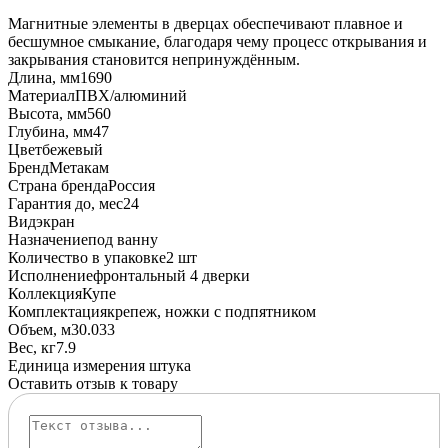
Магнитные элементы в дверцах обеспечивают плавное и
бесшумное смыкание, благодаря чему процесс открывания и
закрывания становится непринуждённым.
Длина, мм
1690
Материал
ПВХ/алюминий
Высота, мм
560
Глубина, мм
47
Цвет
бежевый
Бренд
Метакам
Страна бренда
Россия
Гарантия до, мес
24
Вид
экран
Назначение
под ванну
Количество в упаковке
2 шт
Исполнение
фронтальный 4 дверки
Коллекция
Купе
Комплектация
крепеж, ножки с подпятником
Объем, м3
0.033
Вес, кг
7.9
Единица измерения
штука
Оставить отзыв к товару