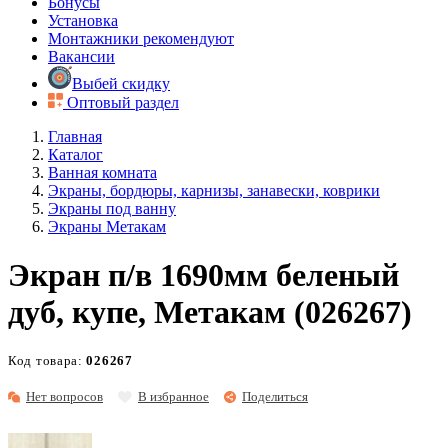
Бонусы
Установка
Монтажники рекомендуют
Вакансии
Выбей скидку
Оптовый раздел
Главная
Каталог
Ванная комната
Экраны, бордюры, карнизы, занавески, коврики
Экраны под ванну
Экраны Метакам
Экран п/в 1690мм беленый
дуб, купе, Метакам (026267)
Код товара:
026267
Нет вопросов
В избранное
Поделиться