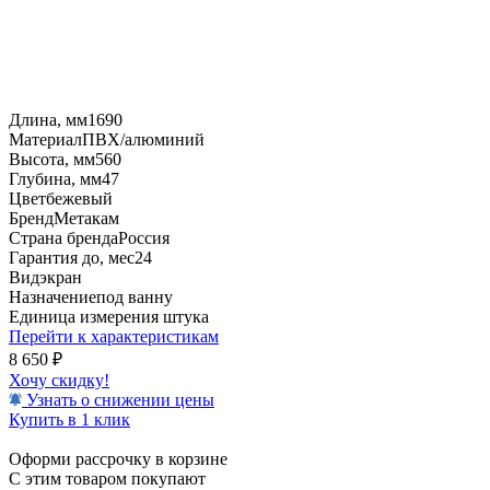
Длина, мм
1690
Материал
ПВХ/алюминий
Высота, мм
560
Глубина, мм
47
Цвет
бежевый
Бренд
Метакам
Страна бренда
Россия
Гарантия до, мес
24
Вид
экран
Назначение
под ванну
Единица измерения
штука
Перейти к характеристикам
8 650
₽
Хочу скидку!
Узнать о снижении цены
Купить в 1 клик
Оформи рассрочку в корзине
С этим товаром покупают