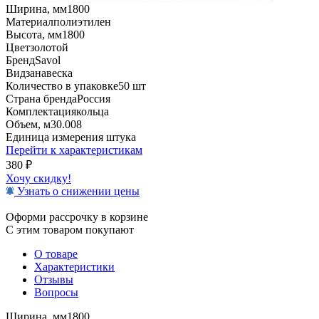
Ширина, мм
1800
Материал
полиэтилен
Высота, мм
1800
Цвет
золотой
Бренд
Savol
Вид
занавеска
Количество в упаковке
50 шт
Страна бренда
Россия
Комплектация
кольца
Объем, м3
0.008
Единица измерения
штука
Перейти к характеристикам
380
₽
Хочу скидку!
Узнать о снижении цены
Оформи рассрочку в корзине
С этим товаром покупают
О товаре
Характеристики
Отзывы
Вопросы
Ширина, мм
1800