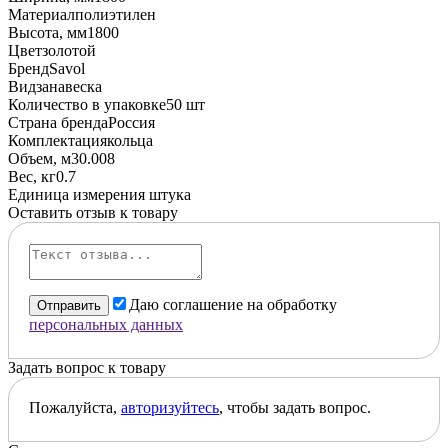
Материал
полиэтилен
Высота, мм
1800
Цвет
золотой
Бренд
Savol
Вид
занавеска
Количество в упаковке
50 шт
Страна бренда
Россия
Комплектация
кольца
Объем, м3
0.008
Вес, кг
0.7
Единица измерения
штука
Оставить отзыв к товару
Даю соглашение на обработку
Отправить
персональных данных
Задать вопрос к товару
Пожалуйста,
авторизуйтесь
, чтобы задать вопрос.