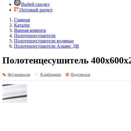
Выбей скидку
Оптовый раздел
Главная
Каталог
Ванная комната
Полотенцесушители
Полотенцесушители водяные
Полотенцесушители Альянс ДВ
Полотенцесушитель 400х600х2
Нет вопросов
В избранное
Поделиться