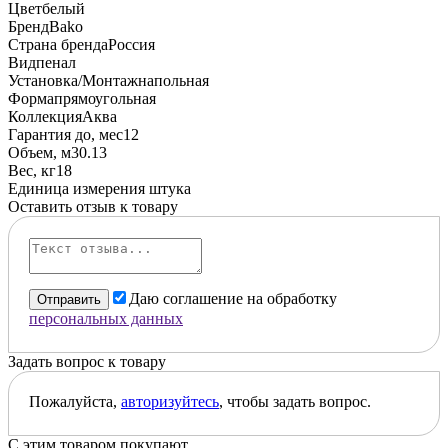
Цвет
белый
Бренд
Bako
Страна бренда
Россия
Вид
пенал
Установка/Монтаж
напольная
Форма
прямоугольная
Коллекция
Аква
Гарантия до, мес
12
Объем, м3
0.13
Вес, кг
18
Единица измерения
штука
Оставить отзыв к товару
Даю соглашение на обработку
Отправить
персональных данных
Задать вопрос к товару
Пожалуйста,
авторизуйтесь
, чтобы задать вопрос.
С этим товаром покупают