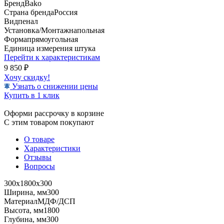
Бренд
Bako
Страна бренда
Россия
Вид
пенал
Установка/Монтаж
напольная
Форма
прямоугольная
Единица измерения
штука
Перейти к характеристикам
9 850
₽
Хочу скидку!
Узнать о снижении цены
Купить в 1 клик
Оформи рассрочку в корзине
С этим товаром покупают
О товаре
Характеристики
Отзывы
Вопросы
300х1800х300
Ширина, мм
300
Материал
МДФ/ДСП
Высота, мм
1800
Глубина, мм
300