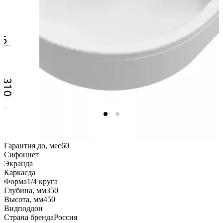
Гарантия до, мес
60
Сифон
нет
Экран
да
Каркас
да
Форма
1/4 круга
Глубина, мм
350
Высота, мм
450
Вид
поддон
Страна бренда
Россия