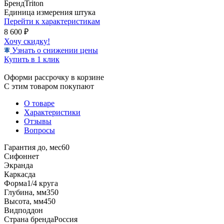
Бренд
Triton
Единица измерения
штука
Перейти к характеристикам
8 600
₽
Хочу скидку!
Узнать о снижении цены
Купить в 1 клик
Оформи рассрочку в корзине
С этим товаром покупают
О товаре
Характеристики
Отзывы
Вопросы
Гарантия до, мес
60
Сифон
нет
Экран
да
Каркас
да
Форма
1/4 круга
Глубина, мм
350
Высота, мм
450
Вид
поддон
Страна бренда
Россия