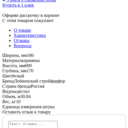
Купить в 1 клик
Оформи рассрочку в корзине
С этим товаром покупают
О товаре
Характеристики
Отзывы
Вопросы
Ширина, мм
180
Материал
керамика
Высота, мм
690
Глубина, мм
170
Цвет
белый
Бренд
Лобненский стройфарфор
Страна бренда
Россия
Вид
пьедестал
Объем, м3
0.04
Вес, кг
10
Единица измерения
штука
Оставить отзыв к товару