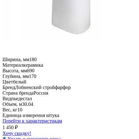
Ширина, мм
180
Материал
керамика
Высота, мм
690
Глубина, мм
170
Цвет
белый
Бренд
Лобненский стройфарфор
Страна бренда
Россия
Вид
пьедестал
Объем, м3
0.04
Вес, кг
10
Единица измерения
штука
Перейти к характеристикам
1 450
₽
Хочу скидку!
Узнать о снижении цены