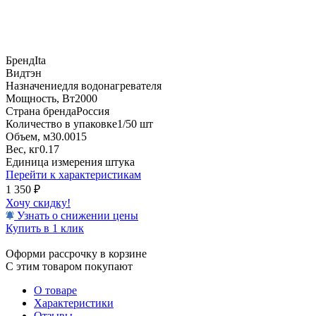
Бренд
Ita
Вид
тэн
Назначение
для водонагревателя
Мощность, Вт
2000
Страна бренда
Россия
Количество в упаковке
1/50 шт
Объем, м3
0.0015
Вес, кг
0.17
Единица измерения
штука
Перейти к характеристикам
1 350
₽
Хочу скидку!
Узнать о снижении цены
Купить в 1 клик
Оформи рассрочку в корзине
С этим товаром покупают
О товаре
Характеристики
Отзывы