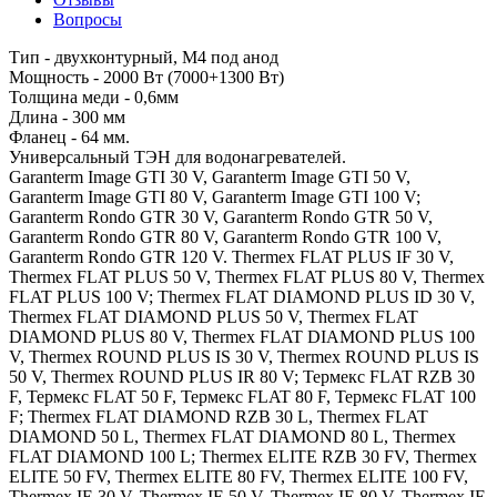
Вопросы
Тип - двухконтурный, М4 под анод
Мощность - 2000 Вт (7000+1300 Вт)
Толщина меди - 0,6мм
Длина - 300 мм
Фланец - 64 мм.
Универсальный ТЭН для водонагревателей.
Garanterm Image GTI 30 V, Garanterm Image GTI 50 V,
Garanterm Image GTI 80 V, Garanterm Image GTI 100 V;
Garanterm Rondo GTR 30 V, Garanterm Rondo GTR 50 V,
Garanterm Rondo GTR 80 V, Garanterm Rondo GTR 100 V,
Garanterm Rondo GTR 120 V. Thermex FLAT PLUS IF 30 V,
Thermex FLAT PLUS 50 V, Thermex FLAT PLUS 80 V, Thermex
FLAT PLUS 100 V; Thermex FLAT DIAMOND PLUS ID 30 V,
Thermex FLAT DIAMOND PLUS 50 V, Thermex FLAT
DIAMOND PLUS 80 V, Thermex FLAT DIAMOND PLUS 100
V, Thermex ROUND PLUS IS 30 V, Thermex ROUND PLUS IS
50 V, Thermex ROUND PLUS IR 80 V; Термекс FLAT RZB 30
F, Термекс FLAT 50 F, Термекс FLAT 80 F, Термекс FLAT 100
F; Thermex FLAT DIAMOND RZB 30 L, Thermex FLAT
DIAMOND 50 L, Thermex FLAT DIAMOND 80 L, Thermex
FLAT DIAMOND 100 L; Thermex ELITE RZB 30 FV, Thermex
ELITE 50 FV, Thermex ELITE 80 FV, Thermex ELITE 100 FV,
Thermex IE 30 V, Thermex IE 50 V, Thermex IE 80 V, Thermex IE