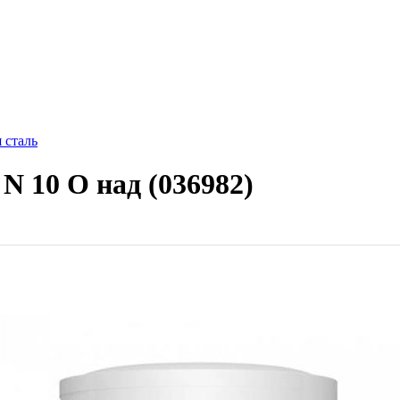
 сталь
N 10 O над (036982)