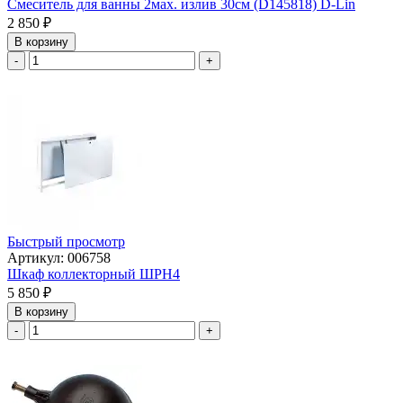
Смеситель для ванны 2мах. излив 30см (D145818) D-Lin
2 850
₽
В корзину
-
+
Быстрый просмотр
Артикул: 006758
Шкаф коллекторный ШРН4
5 850
₽
В корзину
-
+