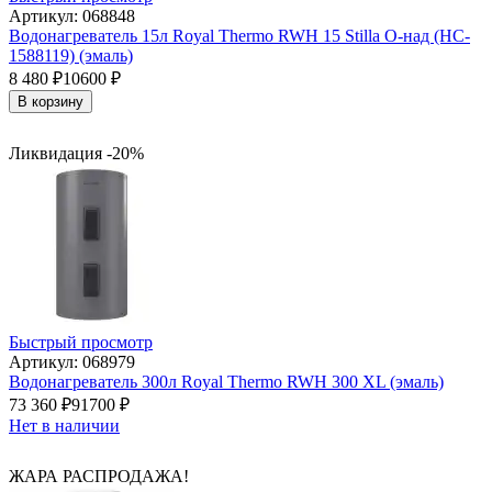
Артикул: 068848
Водонагреватель 15л Royal Thermo RWH 15 Stilla O-над (HC-
1588119) (эмаль)
8 480
₽
10600
₽
В корзину
Ликвидация -20%
Быстрый просмотр
Артикул: 068979
Водонагреватель 300л Royal Thermo RWH 300 XL (эмаль)
73 360
₽
91700
₽
Нет в наличии
ЖАРА РАСПРОДАЖА!