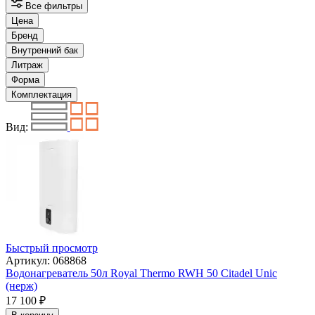
Все фильтры
Цена
Бренд
Внутренний бак
Литраж
Форма
Комплектация
Вид:
Быстрый просмотр
Артикул: 068868
Водонагреватель 50л Royal Thermo RWH 50 Citadel Unic
(нерж)
17 100
₽