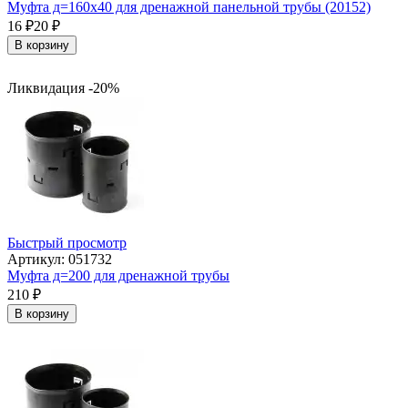
Муфта д=160х40 для дренажной панельной трубы (20152)
16
₽
20
₽
В корзину
Ликвидация -20%
Быстрый просмотр
Артикул: 051732
Муфта д=200 для дренажной трубы
210
₽
В корзину