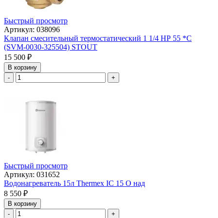
Быстрый просмотр
Артикул: 038096
Клапан смесительный термостатический 1 1/4 НР 55 *С
(SVM-0030-325504) STOUT
15 500
₽
В корзину
-
+
Быстрый просмотр
Артикул: 031652
Водонагреватель 15л Thermex IС 15 O над
8 550
₽
В корзину
-
+