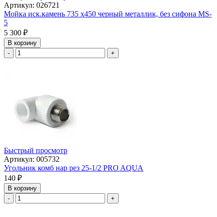
Артикул: 026721
Мойка иск.камень 735 х450 черный металлик, без сифона МS-
5
5 300
₽
В корзину
-
+
Быстрый просмотр
Артикул: 005732
Угольник комб нар рез 25-1/2 PRO AQUA
140
₽
В корзину
-
+