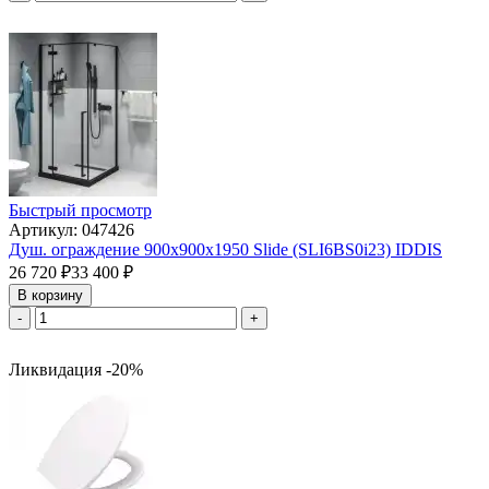
Быстрый просмотр
Артикул: 047426
Душ. ограждение 900х900х1950 Slide (SLI6BS0i23) IDDIS
26 720
₽
33 400
₽
В корзину
-
+
Ликвидация -20%