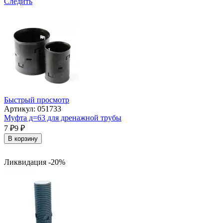
Следить
Быстрый просмотр
Артикул: 051733
Муфта д=63 для дренажной трубы
7
₽
9
₽
В корзину
Ликвидация -20%