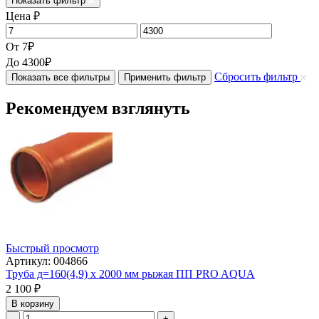
Показать фильтр
Цена
₽
От
7
₽
До
4300
₽
Сбросить фильтр
Показать все фильтры
Применить фильтр
Рекомендуем взглянуть
Быстрый просмотр
Артикул: 004866
Труба д=160(4,9) х 2000 мм рыжая ПП PRO AQUA
2 100
₽
В корзину
-
+