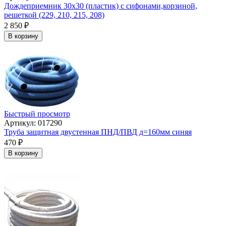
Дождеприемник 30х30 (пластик) с сифонами,корзиной,
решеткой (229, 210, 215, 208)
2 850
₽
В корзину
Быстрый просмотр
Артикул: 017290
Труба защитная двустенная ПНД/ПВД д=160мм синяя
470
₽
В корзину