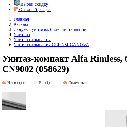
Выбей скидку
Оптовый раздел
Главная
Каталог
Санузел: унитазы, биде, инсталляции
Унитазы
Унитазы-компакты
Унитазы-компакты CERAMICANOVA
Унитаз-компакт Alfa Rimless, 
CN9002 (058629)
Нет вопросов
В избранное
Поделиться