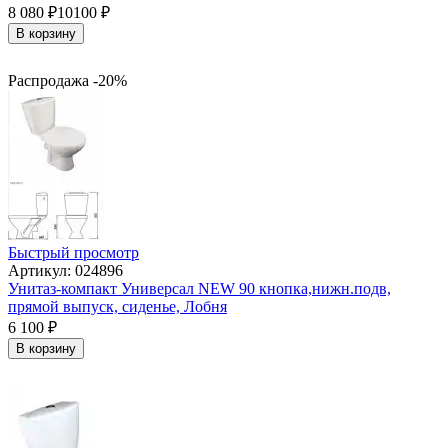
8 080
₽
10100
₽
В корзину
Распродажа -20%
Быстрый просмотр
Артикул: 024896
Унитаз-компакт Универсал NEW 90 кнопка,нижн.подв,
прямой выпуск, сиденье, Лобня
6 100
₽
В корзину