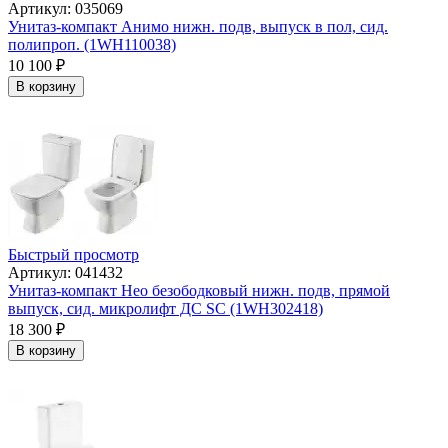
Артикул: 035069
Унитаз-компакт Анимо нижн. подв, выпуск в пол, сид.
полипроп. (1WH110038)
10 100
₽
В корзину
Быстрый просмотр
Артикул: 041432
Унитаз-компакт Нео безободковый нижн. подв, прямой
выпуск, сид. микролифт ДС SC (1WH302418)
18 300
₽
В корзину