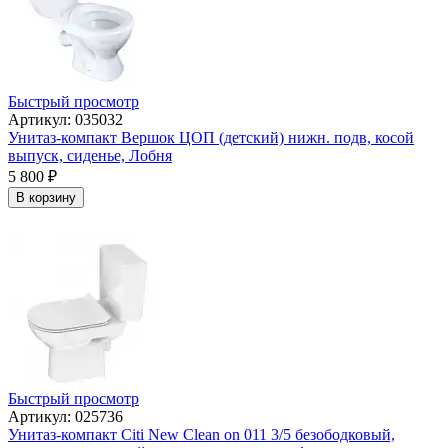
Быстрый просмотр
Артикул: 035032
Унитаз-компакт Вершок ЦОП (детский) нижн. подв, косой
выпуск, сиденье, Лобня
5 800
₽
В корзину
Быстрый просмотр
Артикул: 025736
Унитаз-компакт Citi New Clean on 011 3/5 безободковый,