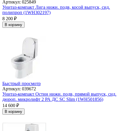
Артикул: 025849
Унитаз-компакт Лига нижн. подв, косой выпуск, сид.
полипроп (1WH302197)
8 200
₽
В корзину
Быстрый просмотр
Артикул: 039672
Унитаз-компакт Остин нижн. подв, прямой выпуск, сид.
дюроп. микролифт 2 РА ДС SC Slim (1WH501856)
14 600
₽
В корзину