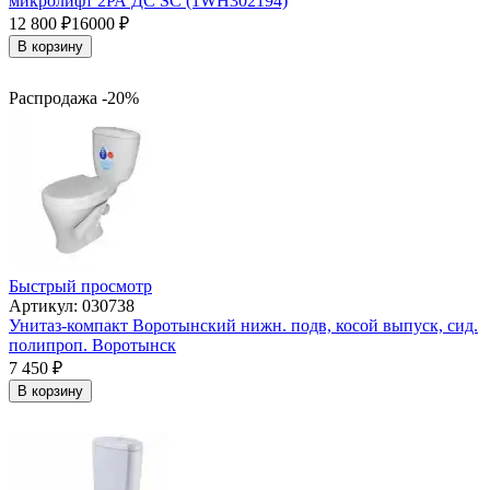
микролифт 2РА ДС SC (1WH302194)
12 800
₽
16000
₽
В корзину
Распродажа -20%
Быстрый просмотр
Артикул: 030738
Унитаз-компакт Воротынский нижн. подв, косой выпуск, сид.
полипроп. Воротынск
7 450
₽
В корзину