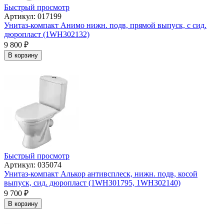
Быстрый просмотр
Артикул: 017199
Унитаз-компакт Анимо нижн. подв, прямой выпуск, с сид.
дюропласт (1WH302132)
9 800
₽
В корзину
Быстрый просмотр
Артикул: 035074
Унитаз-компакт Алькор антивсплеск, нижн. подв, косой
выпуск, сид. дюропласт (1WH301795, 1WH302140)
9 700
₽
В корзину