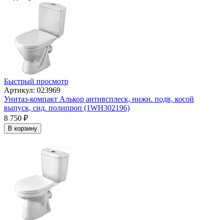
Быстрый просмотр
Артикул: 023969
Унитаз-компакт Алькор антивсплеск, нижн. подв, косой
выпуск, сид. полипроп (1WH302196)
8 750
₽
В корзину