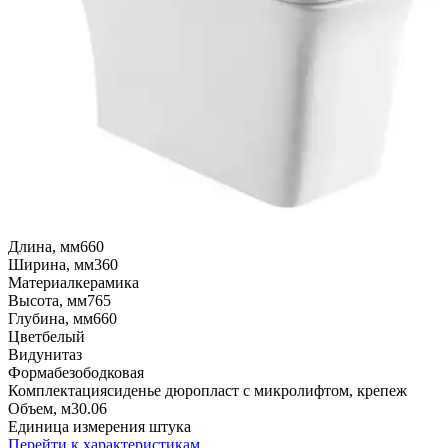
Длина, мм
660
Ширина, мм
360
Материал
керамика
Высота, мм
765
Глубина, мм
660
Цвет
белый
Вид
унитаз
Форма
безободковая
Комплектация
сиденье дюропласт с микролифтом, крепеж
Объем, м3
0.06
Единица измерения
штука
Перейти к характеристикам