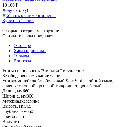
19 100
₽
Хочу скидку!
Узнать о снижении цены
Купить в 1 клик
Оформи рассрочку в корзине
С этим товаром покупают
О товаре
Характеристики
Отзывы
Вопросы
Унитаз напольный. "Скрытое" крепление
Безободковое омывание чаши
Унитаз-моноблок безободковый Sole Slot, двойной смыв,
сиденье с тонкой крышкой микролифт, цвет белый.
Длина, мм
660
Ширина, мм
360
Материал
керамика
Высота, мм
765
Глубина, мм
660
Цвет
белый
Вид
унитаз
Форма
безободковая