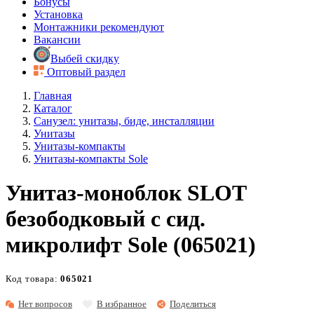
Бонусы
Установка
Монтажники рекомендуют
Вакансии
Выбей скидку
Оптовый раздел
Главная
Каталог
Санузел: унитазы, биде, инсталляции
Унитазы
Унитазы-компакты
Унитазы-компакты Sole
Унитаз-моноблок SLOT
безободковый с сид.
микролифт Sole (065021)
Код товара:
065021
Нет вопросов
В избранное
Поделиться