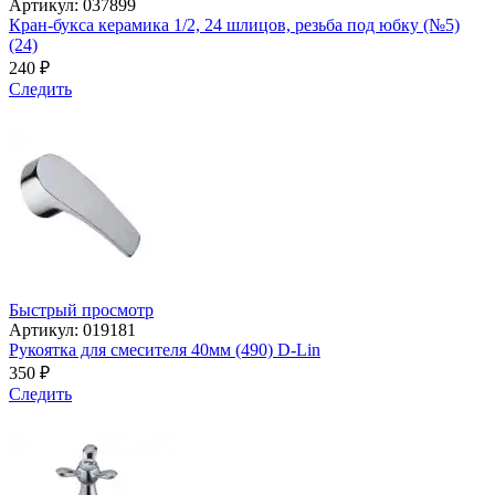
Артикул: 037899
Кран-букса керамика 1/2, 24 шлицов, резьба под юбку (№5)
(24)
240
₽
Следить
Быстрый просмотр
Артикул: 019181
Рукоятка для смесителя 40мм (490) D-Lin
350
₽
Следить