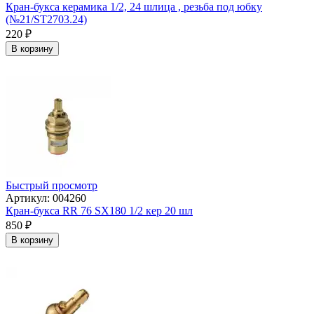
Кран-букса керамика 1/2, 24 шлица , резьба под юбку
(№21/ST2703.24)
220
₽
В корзину
Быстрый просмотр
Артикул: 004260
Кран-букса RR 76 SX180 1/2 кер 20 шл
850
₽
В корзину