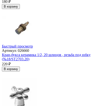
180
₽
В корзину
Быстрый просмотр
Артикул: 026660
Кран-букса керамика 1/2, 20 шлицов , резьба под юбку
(№18/ST2703.20)
220
₽
В корзину