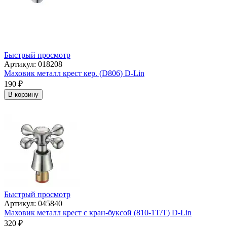
Быстрый просмотр
Артикул: 018208
Маховик металл крест кер. (D806) D-Lin
190
₽
В корзину
Быстрый просмотр
Артикул: 045840
Маховик металл крест с кран-буксой (810-1Т/T) D-Lin
320
₽