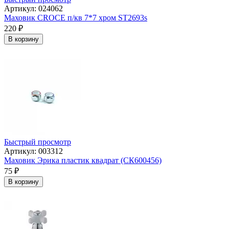
Артикул: 024062
Маховик CROCE п/кв 7*7 хром ST2693s
220
₽
В корзину
Быстрый просмотр
Артикул: 003312
Маховик Эрика пластик квадрат (СК600456)
75
₽
В корзину