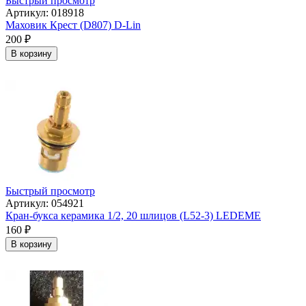
Быстрый просмотр
Артикул: 018918
Маховик Крест (D807) D-Lin
200
₽
В корзину
Быстрый просмотр
Артикул: 054921
Кран-букса керамика 1/2, 20 шлицов (L52-3) LEDEME
160
₽
В корзину