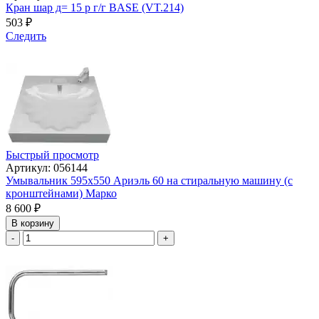
Кран шар д= 15 р г/г BASE (VT.214)
503
₽
Следить
Быстрый просмотр
Артикул: 056144
Умывальник 595х550 Ариэль 60 на стиральную машину (с
кронштейнами) Марко
8 600
₽
В корзину
-
+