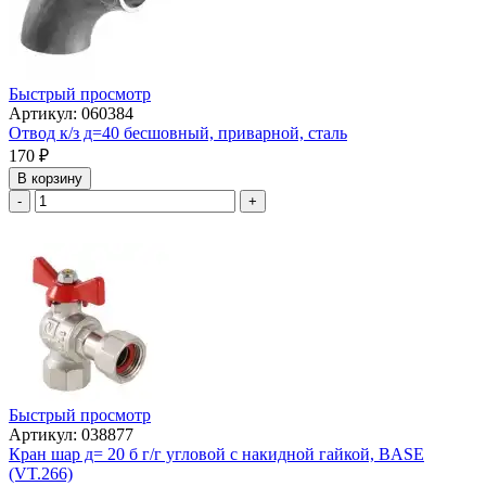
Быстрый просмотр
Артикул: 060384
Отвод к/з д=40 бесшовный, приварной, сталь
170
₽
В корзину
-
+
Быстрый просмотр
Артикул: 038877
Кран шар д= 20 б г/г угловой с накидной гайкой, BASE
(VT.266)