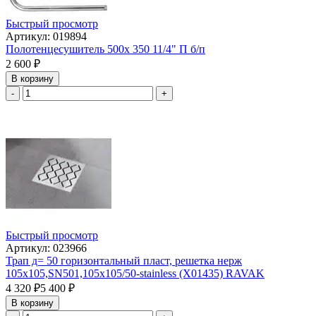
Быстрый просмотр
Артикул: 019894
Полотенцесушитель 500х 350 11/4" П б/п
2 600
₽
В корзину
-
+
Быстрый просмотр
Артикул: 023966
Трап д= 50 горизонтальный пласт, решетка нерж
105х105,SN501,105х105/50-stainless (X01435) RAVAK
4 320
₽
5 400
₽
В корзину