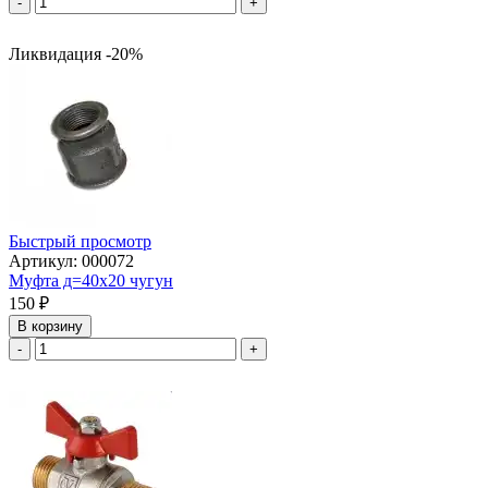
-
+
Ликвидация -20%
Быстрый просмотр
Артикул: 000072
Муфта д=40х20 чугун
150
₽
В корзину
-
+