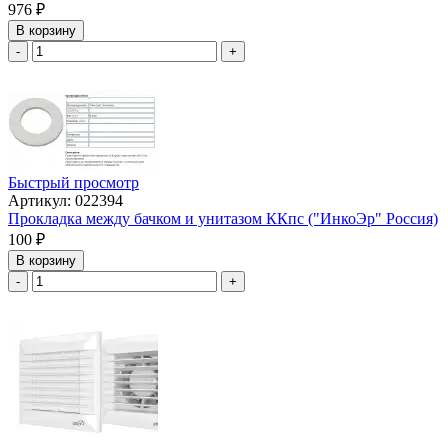
976
₽
В корзину
-
+
Быстрый просмотр
Артикул: 022394
Прокладка между бачком и унитазом ККпс ("ИнкоЭр" Россия)
100
₽
В корзину
-
+