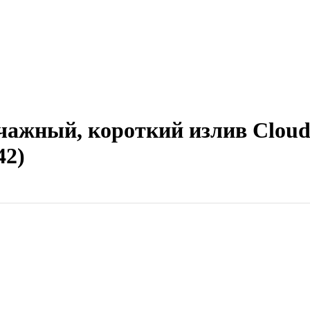
чажный, короткий излив Clou
42)