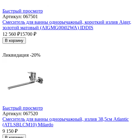
Быстрый просмотр
Артикул: 067501
Смеситель для ванны однорычажный, короткий излив Aiger,
золотой матовый (AIGMG00i02WA) IDDIS
12 560
₽
15700
₽
В корзину
Ликвидация -20%
Быстрый просмотр
Артикул: 067520
Смеситель для ванны однорычажный, излив 38,5см Atlantic
(ATLSBLCM10) Milardo
9 150
₽
В корзину