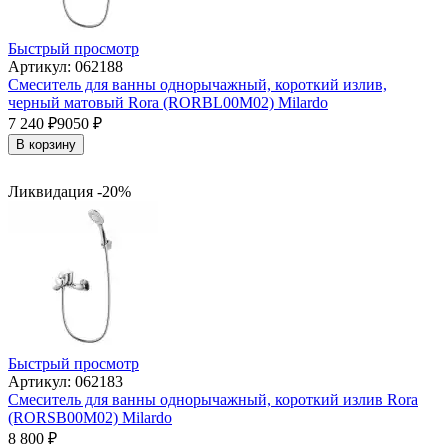
Быстрый просмотр
Артикул: 062188
Смеситель для ванны однорычажный, короткий излив,
черный матовый Rora (RORBL00M02) Milardo
7 240
₽
9050
₽
В корзину
Ликвидация -20%
Быстрый просмотр
Артикул: 062183
Смеситель для ванны однорычажный, короткий излив Rora
(RORSB00M02) Milardo
8 800
₽