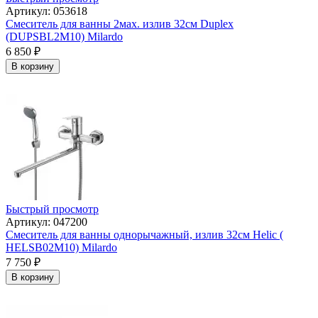
Артикул: 053618
Смеситель для ванны 2мах. излив 32см Duplex
(DUPSBL2M10) Milardo
6 850
₽
В корзину
Быстрый просмотр
Артикул: 047200
Смеситель для ванны однорычажный, излив 32см Helic (
HELSB02M10) Milardo
7 750
₽
В корзину