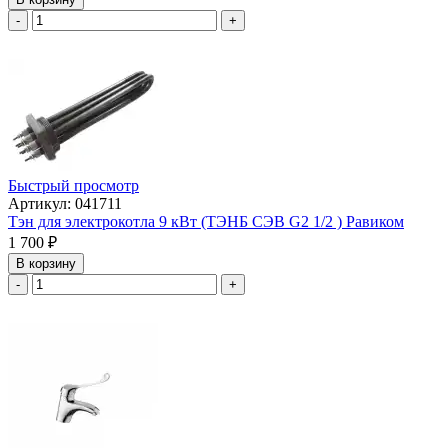
-
+
Быстрый просмотр
Артикул: 041711
Тэн для электрокотла 9 кВт (ТЭНБ СЭВ G2 1/2 ) Равиком
1 700
₽
В корзину
-
+