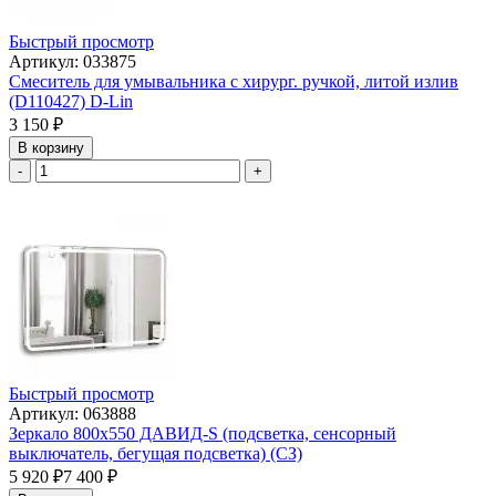
Быстрый просмотр
Артикул: 033875
Смеситель для умывальника с хирург. ручкой, литой излив
(D110427) D-Lin
3 150
₽
В корзину
-
+
Быстрый просмотр
Артикул: 063888
Зеркало 800х550 ДАВИД-S (подсветка, сенсорный
выключатель, бегущая подсветка) (СЗ)
5 920
₽
7 400
₽