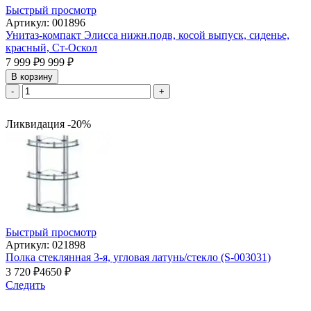
Быстрый просмотр
Артикул: 001896
Унитаз-компакт Элисса нижн.подв, косой выпуск, сиденье,
красный, Cт-Оскол
7 999
₽
9 999
₽
В корзину
-
+
Ликвидация -20%
Быстрый просмотр
Артикул: 021898
Полка стеклянная 3-я, угловая латунь/стекло (S-003031)
3 720
₽
4650
₽
Следить