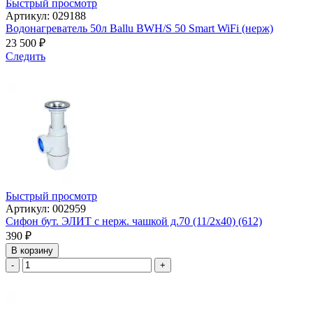
Быстрый просмотр
Артикул: 029188
Водонагреватель 50л Ballu BWH/S 50 Smart WiFi (нерж)
23 500
₽
Следить
Быстрый просмотр
Артикул: 002959
Сифон бут. ЭЛИТ с нерж. чашкой д.70 (11/2х40) (612)
390
₽
В корзину
-
+