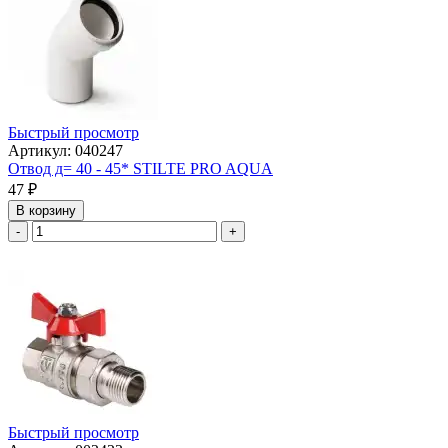
Быстрый просмотр
Артикул: 040247
Отвод д= 40 - 45* STILTE PRO AQUA
47
₽
В корзину
-
+
Быстрый просмотр