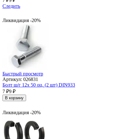
7
₽
9
₽
Следить
Ликвидация -20%
Быстрый просмотр
Артикул: 026831
Болт ш/г 12х 50 оц. (2 шт) DIN933
7
₽
9
₽
В корзину
Ликвидация -20%