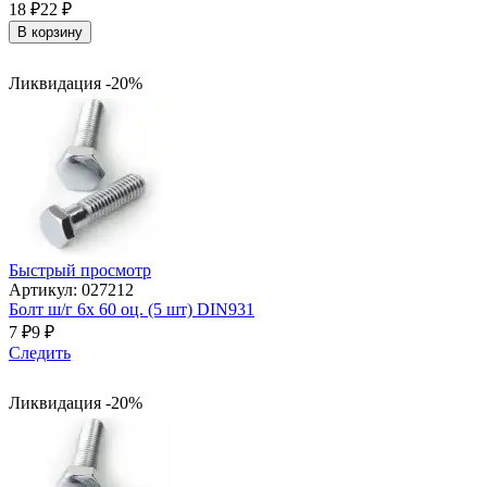
18
₽
22
₽
В корзину
Ликвидация -20%
Быстрый просмотр
Артикул: 027212
Болт ш/г 6х 60 оц. (5 шт) DIN931
7
₽
9
₽
Следить
Ликвидация -20%