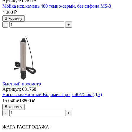
Артикул: 026715
Мойка иск.камень 480 темно-серый, без сифона МS-3
4 300
₽
В корзину
-
+
Быстрый просмотр
Артикул: 031768
Насос скважинный Водомет Проф. 40/75 ок (Дж)
15 040
₽
18800
₽
В корзину
-
+
ЖАРА РАСПРОДАЖА!