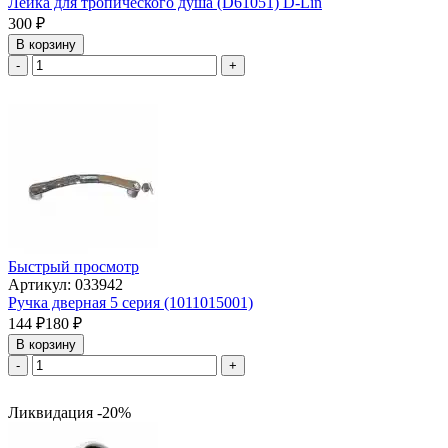
Лейка для тропического душа (D61051) D-Lin
300
₽
В корзину
-
+
Быстрый просмотр
Артикул: 033942
Ручка дверная 5 серия (1011015001)
144
₽
180
₽
В корзину
-
+
Ликвидация -20%