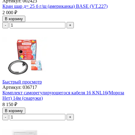
Артикул: 002423
Кран шар д= 25 б г/ш (американка) BASE (VT.227)
2 000
₽
В корзину
-
+
Быстрый просмотр
Артикул: 036717
Комплект саморегулирующегося кабеля 16 KNL16(Мороза
Нет) 14м (снаружи)
8 150
₽
В корзину
-
+