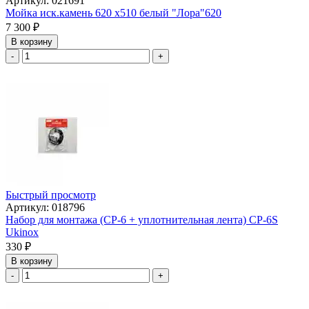
Артикул: 021691
Мойка иск.камень 620 х510 белый "Лора"620
7 300
₽
В корзину
-
+
Быстрый просмотр
Артикул: 018796
Набор для монтажа (СР-6 + уплотнительная лента) СР-6S
Ukinox
330
₽
В корзину
-
+