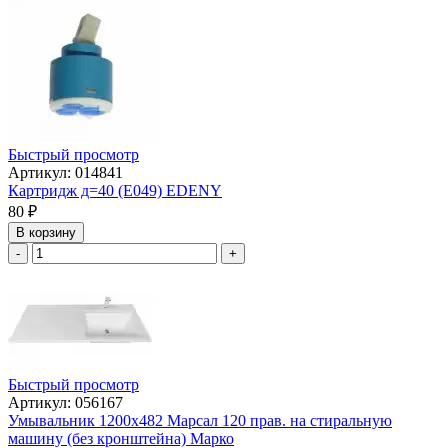
Быстрый просмотр
Артикул: 014841
Картридж д=40 (Е049) EDENY
80
₽
В корзину
-
+
Быстрый просмотр
Артикул: 056167
Умывальник 1200х482 Марсал 120 прав. на стиральную
машину (без кронштейна) Марко