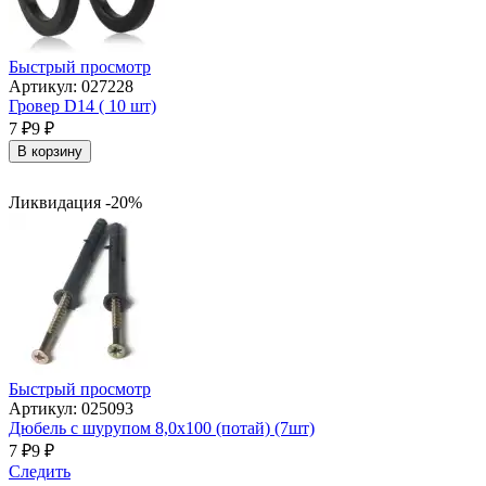
Быстрый просмотр
Артикул: 027228
Гровер D14 ( 10 шт)
7
₽
9
₽
В корзину
Ликвидация -20%
Быстрый просмотр
Артикул: 025093
Дюбель с шурупом 8,0х100 (потай) (7шт)
7
₽
9
₽
Следить