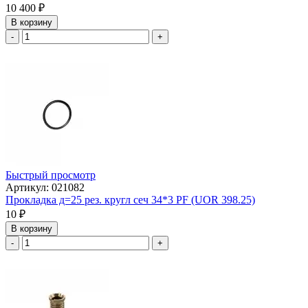
10 400
₽
В корзину
-
+
Быстрый просмотр
Артикул: 021082
Прокладка д=25 рез. кругл сеч 34*3 PF (UOR 398.25)
10
₽
В корзину
-
+