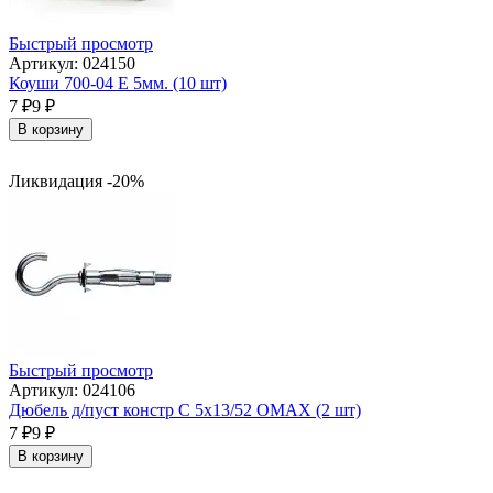
Быстрый просмотр
Артикул: 024150
Коуши 700-04 Е 5мм. (10 шт)
7
₽
9
₽
В корзину
Ликвидация -20%
Быстрый просмотр
Артикул: 024106
Дюбель д/пуст констр С 5х13/52 OMAX (2 шт)
7
₽
9
₽
В корзину