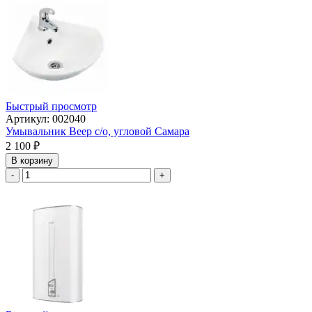
Быстрый просмотр
Артикул: 002040
Умывальник Веер с/о, угловой Самара
2 100
₽
В корзину
-
+