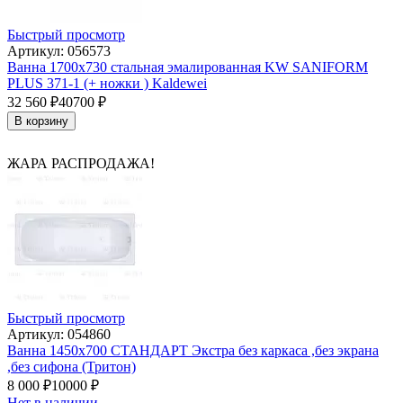
Быстрый просмотр
Артикул: 056573
Ванна 1700х730 стальная эмалированная KW SANIFORM
PLUS 371-1 (+ ножки ) Kaldewei
32 560
₽
40700
₽
В корзину
ЖАРА РАСПРОДАЖА!
Быстрый просмотр
Артикул: 054860
Ванна 1450х700 СТАНДАРТ Экстра без каркаса ,без экрана
,без сифона (Тритон)
8 000
₽
10000
₽
Нет в наличии