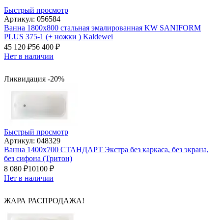
Быстрый просмотр
Артикул: 056584
Ванна 1800х800 стальная эмалированная KW SANIFORM
PLUS 375-1 (+ ножки ) Kaldewei
45 120
₽
56 400
₽
Нет в наличии
Ликвидация -20%
Быстрый просмотр
Артикул: 048329
Ванна 1400х700 СТАНДАРТ Экстра без каркаса, без экрана,
без сифона (Тритон)
8 080
₽
10100
₽
Нет в наличии
ЖАРА РАСПРОДАЖА!